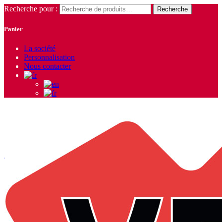
Recherche pour :
Recherche
Panier
La société
Personnalisation
Nous contacter
Accueil
/
Accessoires
/
Sacs
/
Sacs à cordons
/ Sac à cordons Team
12L – Payper