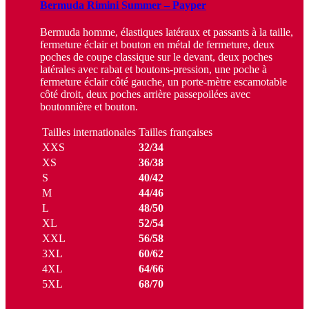
Bermuda Rimini Summer – Payper
Bermuda homme, élastiques latéraux et passants à la taille,
fermeture éclair et bouton en métal de fermeture, deux
poches de coupe classique sur le devant, deux poches
latérales avec rabat et boutons-pression, une poche à
fermeture éclair côté gauche, un porte-mètre escamotable
côté droit, deux poches arrière passepoilées avec
boutonnière et bouton.
Tailles internationales
Tailles françaises
XXS
32/34
XS
36/38
S
40/42
M
44/46
L
48/50
XL
52/54
XXL
56/58
3XL
60/62
4XL
64/66
5XL
68/70