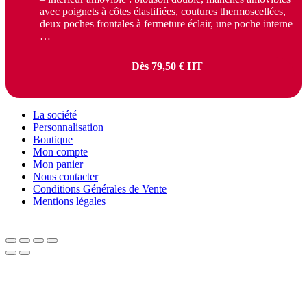
avec poignets à côtes élastifiées, coutures thermoscellées,
deux poches frontales à fermeture éclair, une poche interne
…
Dès
79,50
€
HT
La société
Personnalisation
Boutique
Mon compte
Mon panier
Nous contacter
Conditions Générales de Vente
Mentions légales