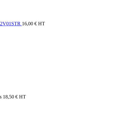
C02V01STR
16,00
€
HT
s
18,50
€
HT