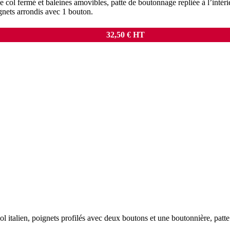
e col fermé et baleines amovibles, patte de boutonnage repliée à l’intér
gnets arrondis avec 1 bouton.
32,50
€
HT
ol italien, poignets profilés avec deux boutons et une boutonnière, patt