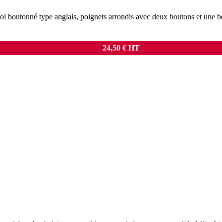
col boutonné type anglais, poignets arrondis avec deux boutons et une b
24,50
€
HT