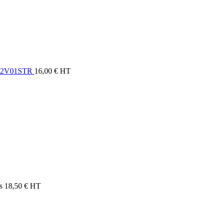
C02V01STR
16,00
€
HT
s
18,50
€
HT