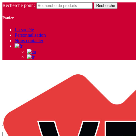
Recherche pour :
Recherche
Panier
La société
Personnalisation
Nous contacter
Manches Longues
Accueil
/
Vêtements Homme
/
Chemises
/ Manches Longues
Affichage de 1–9 sur 11 résultats