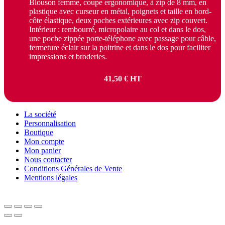
Blouson femme, coupe ergonomique, à zip de 8 mm, en
plastique avec curseur en métal, poignets et taille en bord-
côte élastique, deux poches extérieures avec zip couvert.
Intérieur : rembourré, micropolaire au col et dans le dos,
une poche zippée porte-téléphone avec passage pour câble,
fermeture éclair sur la poitrine et dans le dos pour faciliter
impressions et broderies.
41,50
€
HT
La société
Personnalisation
Boutique
Mon compte
Mon panier
Nous contacter
Conditions Générales de Vente
Mentions légales