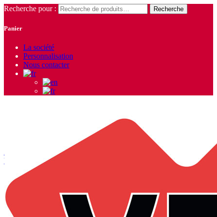
Recherche pour :
Recherche
Panier
La société
Personnalisation
Nous contacter
Accueil
/
Vêtements Femme
/
Bousons - Gilets -
Vestes
/
Blousons
/ Blouson doudoune Informal Lady – Payper