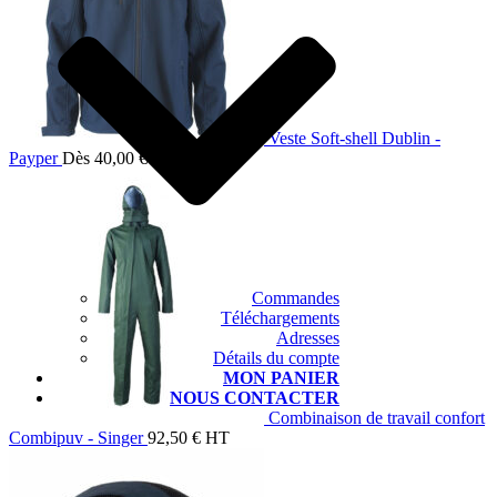
Veste Soft-shell Dublin -
Payper
Dès
40,00
€
HT
Commandes
Téléchargements
Adresses
Détails du compte
MON PANIER
NOUS CONTACTER
Combinaison de travail confort
Combipuv - Singer
92,50
€
HT