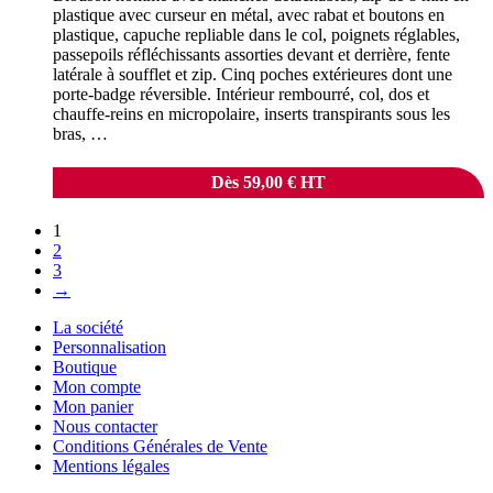
plastique avec curseur en métal, avec rabat et boutons en
plastique, capuche repliable dans le col, poignets réglables,
passepoils réfléchissants assorties devant et derrière, fente
latérale à soufflet et zip. Cinq poches extérieures dont une
porte-badge réversible. Intérieur rembourré, col, dos et
chauffe-reins en micropolaire, inserts transpirants sous les
bras, …
Dès
59,00
€
HT
1
2
3
→
La société
Personnalisation
Boutique
Mon compte
Mon panier
Nous contacter
Conditions Générales de Vente
Mentions légales