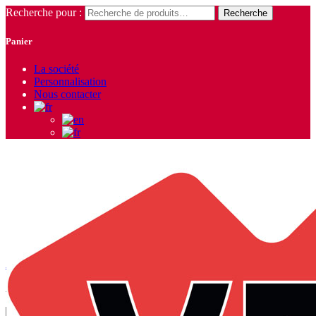
Recherche pour :
Recherche
Panier
La société
Personnalisation
Nous contacter
Blousons
Accueil
/
Vêtements Homme
/
Blousons - Gilets - Vestes
/ Blousons
Affichage de 1–9 sur 23 résultats