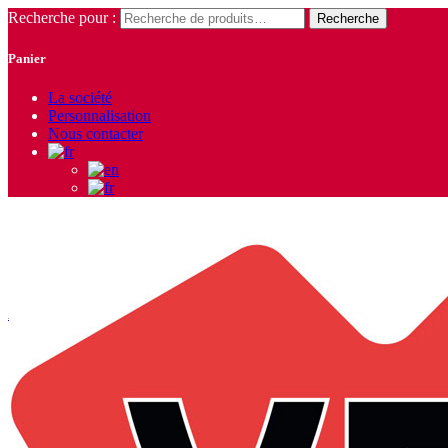
Recherche pour :
Recherche
Panier
La société
Personnalisation
Nous contacter
Accueil
/
Vêtement Enfant
/
Blousons - Gilets - Vestes
/ Veste Gale K