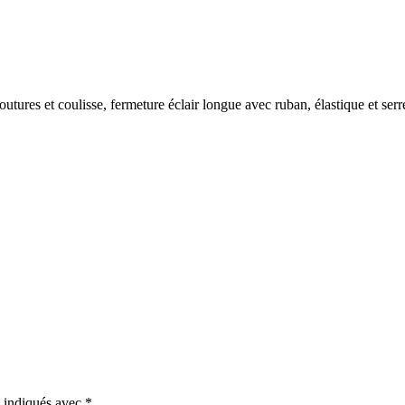
tures et coulisse, fermeture éclair longue avec ruban, élastique et ser
t indiqués avec
*