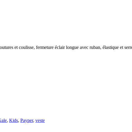
tures et coulisse, fermeture éclair longue avec ruban, élastique et ser
Gale
,
Kids
,
Payper
,
veste