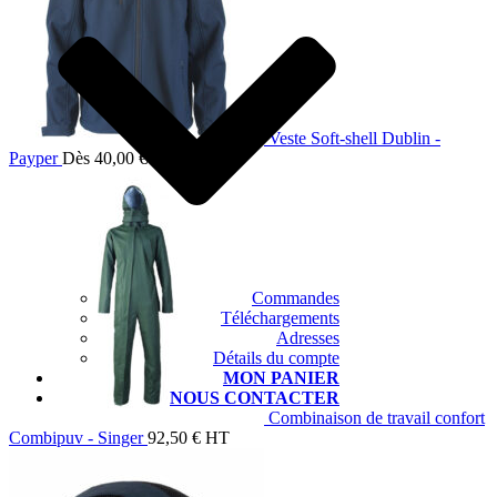
Veste Soft-shell Dublin -
Payper
Dès
40,00
€
HT
Commandes
Téléchargements
Adresses
Détails du compte
MON PANIER
NOUS CONTACTER
Combinaison de travail confort
Combipuv - Singer
92,50
€
HT