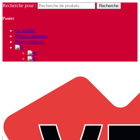
Recherche pour :
Recherche
Panier
La société
Personnalisation
Nous contacter
blouson
Accueil
/
Produits identifiés “blouson”
/ Page 2
Affichage de 10–18 sur 43 résultats