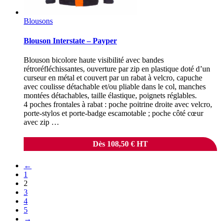
Blousons
Blouson Interstate – Payper
Blouson bicolore haute visibilité avec bandes
rétroréfléchissantes, ouverture par zip en plastique doté d’un
curseur en métal et couvert par un rabat à velcro, capuche
avec coulisse détachable et/ou pliable dans le col, manches
montées détachables, taille élastique, poignets réglables.
4 poches frontales à rabat : poche poitrine droite avec velcro,
porte-stylos et porte-badge escamotable ; poche côté cœur
avec zip …
Dès
108,50
€
HT
←
1
2
3
4
5
→