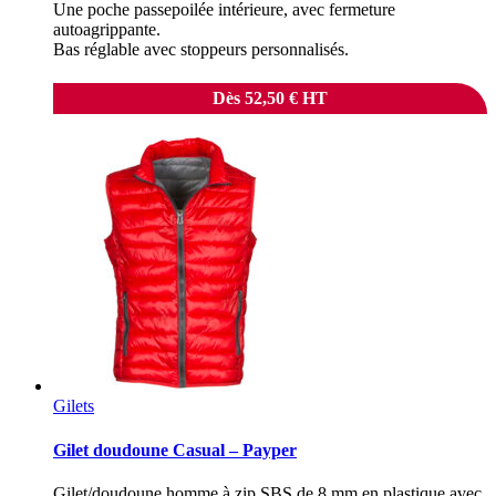
Une poche passepoilée intérieure, avec fermeture
autoagrippante.
Bas réglable avec stoppeurs personnalisés.
Dès
52,50
€
HT
Gilets
Gilet doudoune Casual – Payper
Gilet/doudoune homme à zip SBS de 8 mm en plastique avec