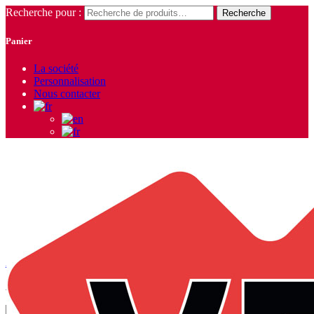
Recherche pour :
Recherche
Panier
La société
Personnalisation
Nous contacter
Gilets
Accueil
/
Vêtements Homme
/
Blousons - Gilets - Vestes
/ Gilets
Affichage de 1–9 sur 41 résultats