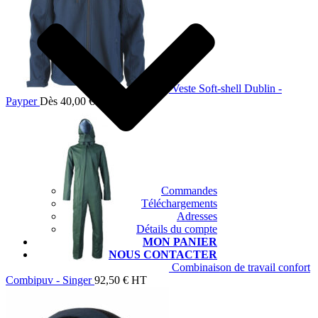
Veste Soft-shell Dublin -
Payper
Dès
40,00
€
HT
Commandes
Téléchargements
Adresses
Détails du compte
MON PANIER
NOUS CONTACTER
Combinaison de travail confort
Combipuv - Singer
92,50
€
HT