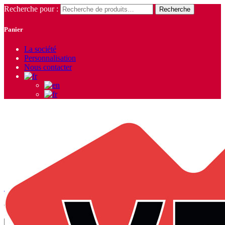
Recherche pour :
Recherche
Panier
La société
Personnalisation
Nous contacter
Sous-vêtements
Accueil
/
Vêtements Femme
/ Sous-vêtements
6 résultats affichés