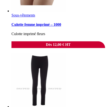
Sous-vêtements
Culotte femme imprimé – 1000
Culotte imprimé fleurs
Dès
12,00
€
HT