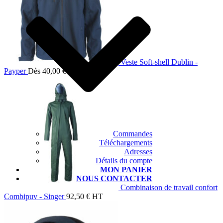
Veste Soft-shell Dublin -
Payper
Dès
40,00
€
HT
Commandes
Téléchargements
Adresses
Détails du compte
MON PANIER
NOUS CONTACTER
Combinaison de travail confort
Combipuv - Singer
92,50
€
HT