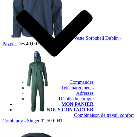
Veste Soft-shell Dublin -
Payper
Dès
40,00
€
HT
Commandes
Téléchargements
Adresses
Détails du compte
MON PANIER
NOUS CONTACTER
Combinaison de travail confort
Combipuv - Singer
92,50
€
HT