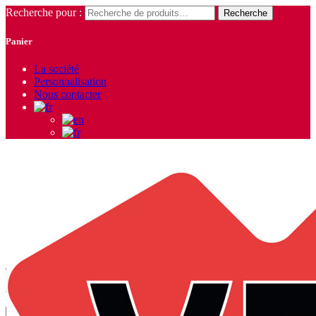
Recherche pour :
Recherche
Panier
La société
Personnalisation
Nous contacter
Chaussures montantes
Accueil
/
Chaussures
/ Chaussures montantes
Affichage de 1–9 sur 13 résultats