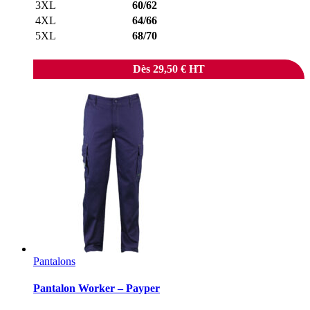
3XL
60/62
4XL
64/66
5XL
68/70
Dès
29,50
€
HT
Pantalons
Pantalon Worker – Payper