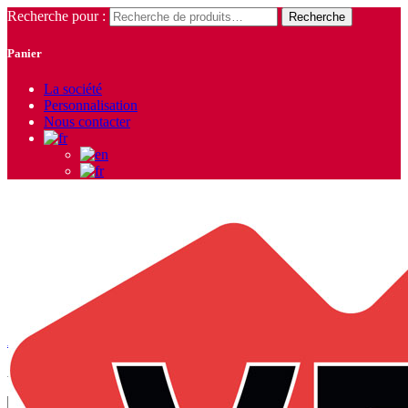
Recherche pour :
Recherche
Panier
La société
Personnalisation
Nous contacter
Worker
Accueil
/ Produits identifiés “Worker”
Affichage de 1–9 sur 10 résultats