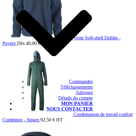
Veste Soft-shell Dublin -
Payper
Dès
40,00
€
HT
Commandes
Téléchargements
Adresses
Détails du compte
MON PANIER
NOUS CONTACTER
Combinaison de travail confort
Combipuv - Singer
92,50
€
HT