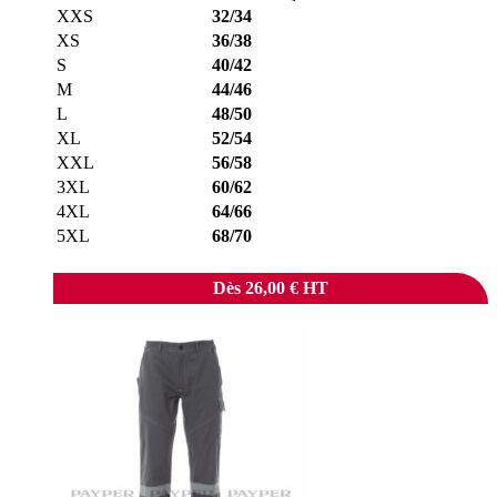
XXS
32/34
XS
36/38
S
40/42
M
44/46
L
48/50
XL
52/54
XXL
56/58
3XL
60/62
4XL
64/66
5XL
68/70
Dès
26,00
€
HT