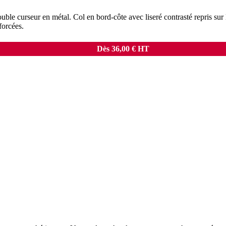
uble curseur en métal. Col en bord-côte avec liseré contrasté repris su
forcées.
Dès
36,00
€
HT