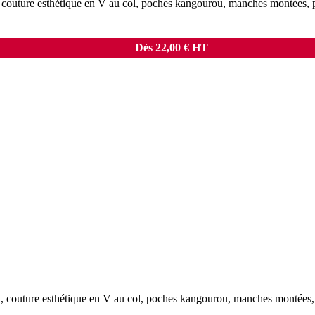
couture esthétique en V au col, poches kangourou, manches montées, poi
Dès
22,00
€
HT
 couture esthétique en V au col, poches kangourou, manches montées, po