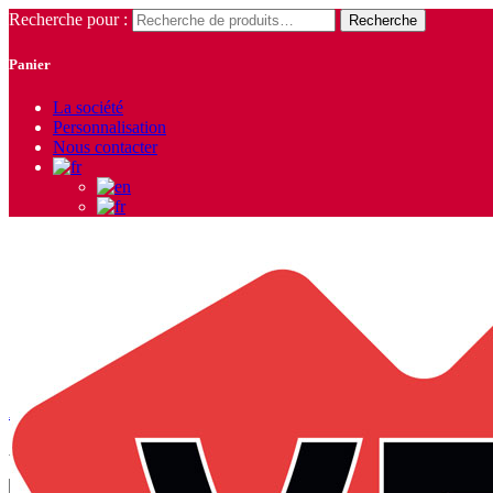
Recherche pour :
Recherche
Panier
La société
Personnalisation
Nous contacter
sweat-shirt
Accueil
/
Produits identifiés “sweat-shirt”
/ Page 6
Affichage de 46–54 sur 55 résultats