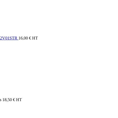
C02V01STR
16,00
€
HT
s
18,50
€
HT