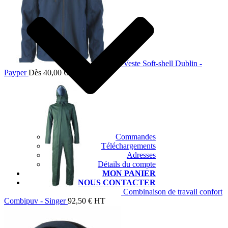
Veste Soft-shell Dublin -
Payper
Dès
40,00
€
HT
Commandes
Téléchargements
Adresses
Détails du compte
MON PANIER
NOUS CONTACTER
Combinaison de travail confort
Combipuv - Singer
92,50
€
HT