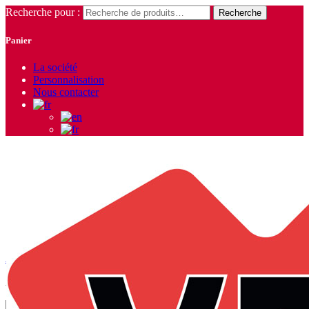
Recherche pour :
Recherche
Panier
La société
Personnalisation
Nous contacter
Payper
Accueil
/
Produits identifiés “Payper”
/ Page 67
Affichage de 595–602 sur 602 résultats