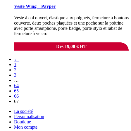
Veste Wing – Payper
Veste à col ouvert, élastique aux poignets, fermeture à boutons
couverte, deux poches plaquées et une poche sur la poitrine
avec porte-smartphone, porte-badge, porte-stylo et rabat de
fermeture à velcro.
Dès
19,00
€
HT
←
1
2
3
…
64
65
66
67
La société
Personnalisation
Boutique
Mon compte