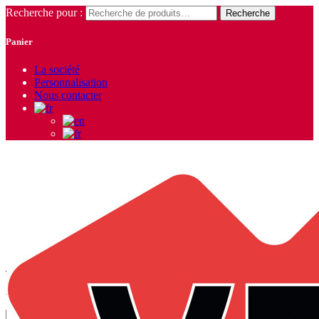
Recherche pour :
Recherche
Panier
La société
Personnalisation
Nous contacter
Lady
Accueil
/
Produits identifiés “Lady”
/ Page 2
Affichage de 10–18 sur 35 résultats