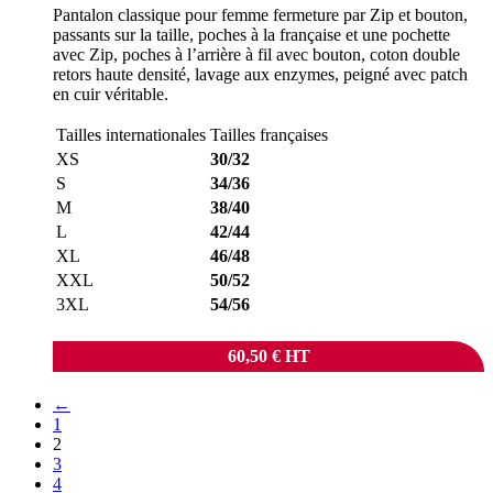
Pantalon classique pour femme fermeture par Zip et bouton,
passants sur la taille, poches à la française et une pochette
avec Zip, poches à l’arrière à fil avec bouton, coton double
retors haute densité, lavage aux enzymes, peigné avec patch
en cuir véritable.
Tailles internationales
Tailles françaises
XS
30/32
S
34/36
M
38/40
L
42/44
XL
46/48
XXL
50/52
3XL
54/56
60,50
€
HT
←
1
2
3
4