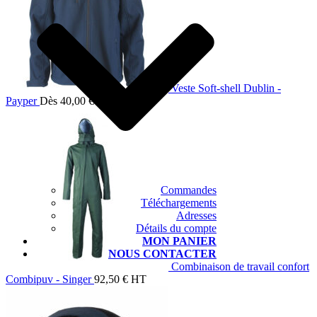
Veste Soft-shell Dublin -
Payper
Dès
40,00
€
HT
Commandes
Téléchargements
Adresses
Détails du compte
MON PANIER
NOUS CONTACTER
Combinaison de travail confort
Combipuv - Singer
92,50
€
HT