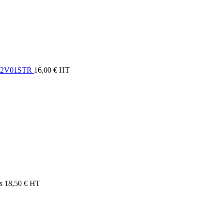
C02V01STR
16,00
€
HT
s
18,50
€
HT