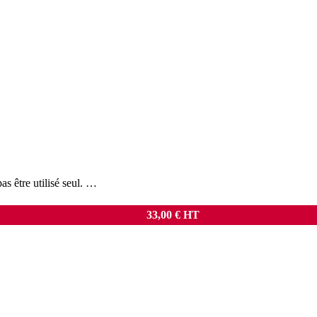
as être utilisé seul. …
33,00
€
HT