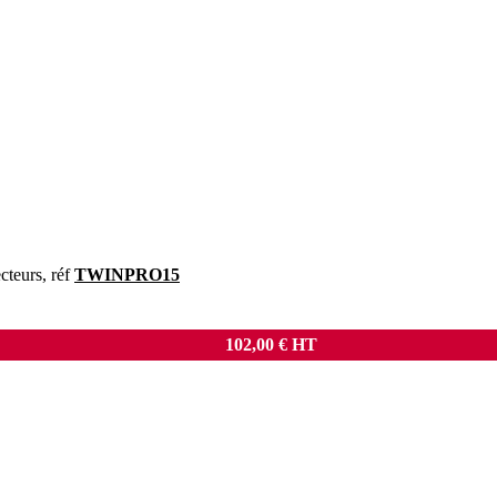
cteurs, réf
TWINPRO15
102,00
€
HT