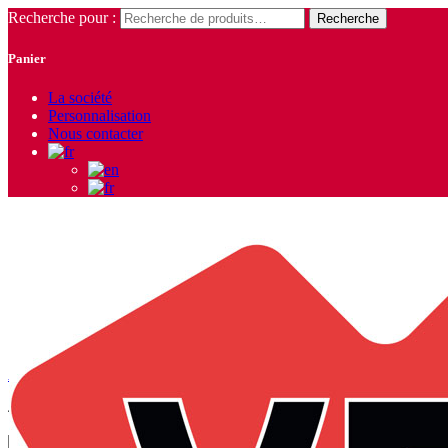
Recherche pour :
Recherche
Panier
La société
Personnalisation
Nous contacter
harnais
Accueil
/ Produits identifiés “harnais”
4 résultats affichés