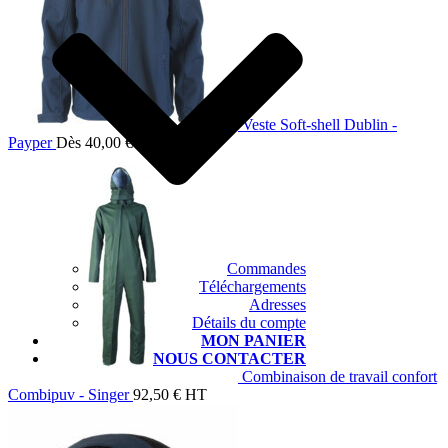
Veste Soft-shell Dublin -
Payper
Dès
40,00
€
HT
Commandes
Téléchargements
Adresses
Détails du compte
MON PANIER
NOUS CONTACTER
Combinaison de travail confort
Combipuv - Singer
92,50
€
HT