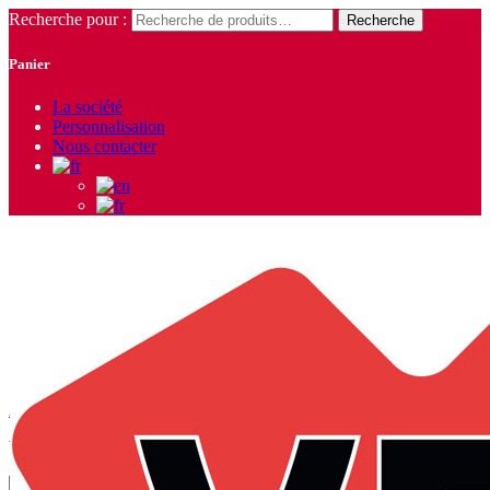
Recherche pour :
Recherche
Panier
La société
Personnalisation
Nous contacter
Atlantic Lady
Accueil
/ Produits identifiés “Atlantic Lady”
Voici le seul résultat