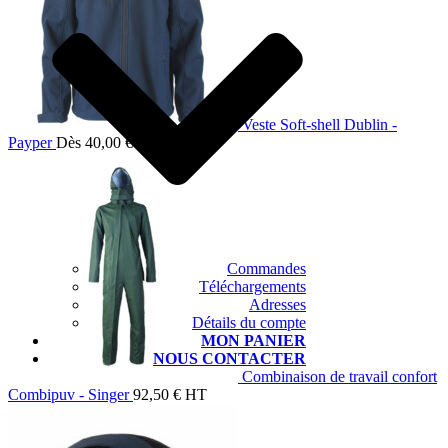
Veste Soft-shell Dublin -
Payper
Dès
40,00
€
HT
Commandes
Téléchargements
Adresses
Détails du compte
MON PANIER
NOUS CONTACTER
Combinaison de travail confort
Combipuv - Singer
92,50
€
HT