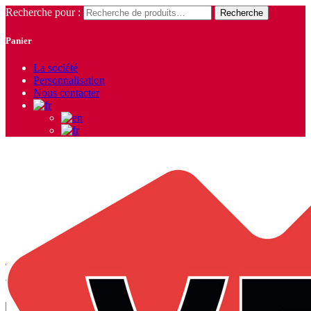
Recherche pour :
Recherche
Panier
La société
Personnalisation
Nous contacter
Agrilite
Accueil
/ Produits identifiés “Agrilite”
Voici le seul résultat