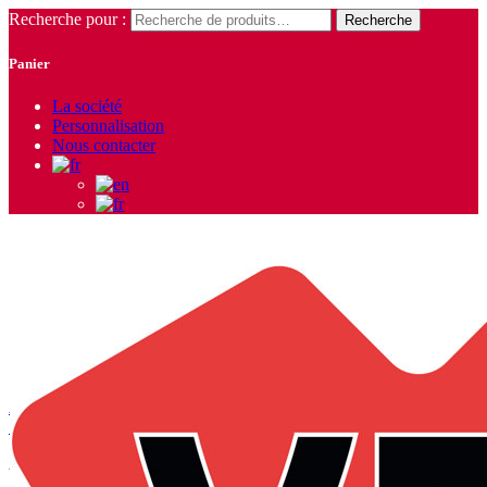
Recherche pour :
Recherche
Panier
La société
Personnalisation
Nous contacter
Pantalons
Accueil
/
Vêtements Femme
/
Pantalons - Jeans -
Shorts
/
Pantalons
/ Page 3
Affichage de 19–23 sur 23 résultats