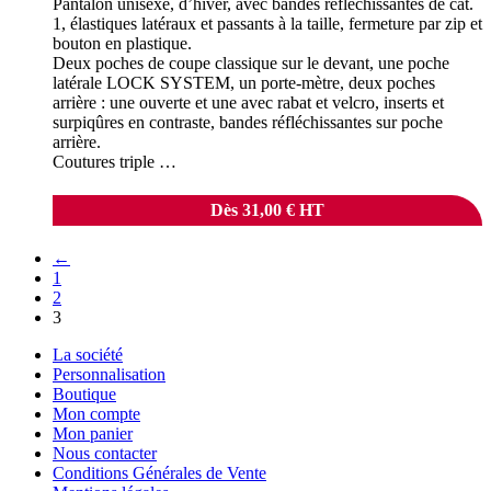
Pantalon unisexe, d’hiver, avec bandes réfléchissantes de cat.
1, élastiques latéraux et passants à la taille, fermeture par zip et
bouton en plastique.
Deux poches de coupe classique sur le devant, une poche
latérale LOCK SYSTEM, un porte-mètre, deux poches
arrière : une ouverte et une avec rabat et velcro, inserts et
surpiqûres en contraste, bandes réfléchissantes sur poche
arrière.
Coutures triple …
Dès
31,00
€
HT
←
1
2
3
La société
Personnalisation
Boutique
Mon compte
Mon panier
Nous contacter
Conditions Générales de Vente